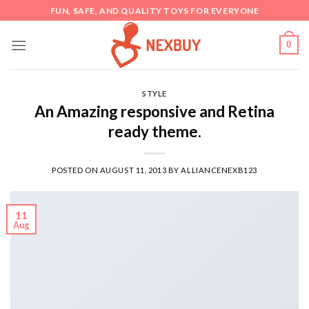
Skip
FUN, SAFE, AND QUALITY TOYS FOR EVERYONE
to
content
0
STYLE
An Amazing responsive and Retina
ready theme.
POSTED ON
AUGUST 11, 2013
BY
ALLIANCENEXB123
11
Aug